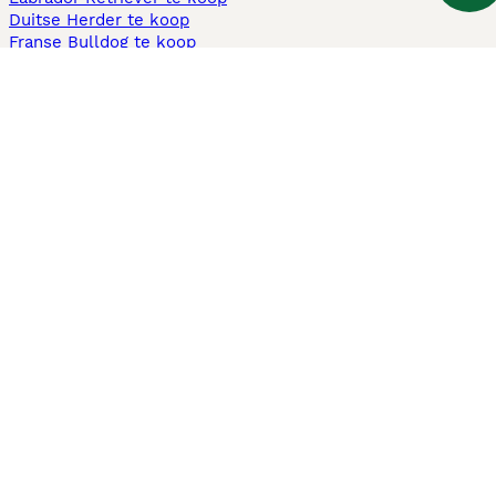
Duitse Herder te koop
Franse Bulldog te koop
Teckel ruwhaar te koop
Cavapoo te koop
Andere populaire pagina's
Honden te koop in Amsterdam
Pups te koop Limburg​
Pups te koop Friesland​
Honden te koop in Gelderland
Honden te koop in Den Haag
Honden te koop in Enschede
Adopteer hond in Nederland
Informatie
Over ons
Privacybeleid
Support
Pers
Voorwaarden
Pups verkopen