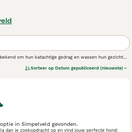
veld
an bekend om hun katachtige gedrag en wassen hun gezicht
el is van nature een gehoorzaam en intelligent ras dat zich
Sorteer op
Datum gepubliceerd (nieuwste)
elijkse wandelingen is het een geschikte gezelschapshond.
optie in Simpelveld gevonden.
sla dan je zoekopdracht op en vind jouw perfecte hond: