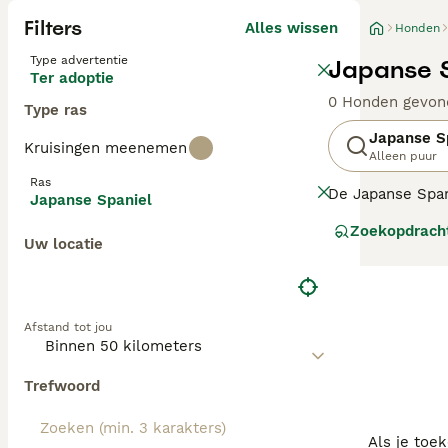
Filters
Alles wissen
Honden
Type advertentie
Japanse S
Ter adoptie
0 Honden gevon
Type ras
Japanse S
Kruisingen meenemen
Alleen puur
Ras
De Japanse Span
Japanse Spaniel
met hun poten, e
Zoekopdrach
erg makkelijk l
Uw locatie
Lees onze
Japan
Afstand tot jou
Trefwoord
Als je toe