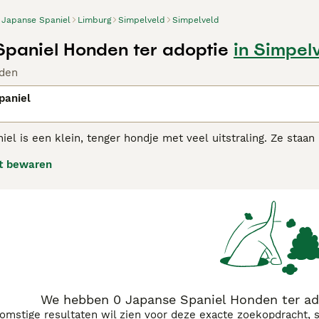
Japanse Spaniel
Limburg
Simpelveld
Simpelveld
paniel Honden ter adoptie
in Simpel
den
paniel
iel is een klein, tenger hondje met veel uitstraling. Ze sta
en eigenschap die ze nog schattiger maakt. De Japanse Spani
t bewaren
aat opvoeden. Doordat de hond genoegen neemt met korte dag
se Spaniel adviespagina
voor informatie over dit hondenras.
We hebben 0 Japanse Spaniel Honden ter ad
komstige resultaten wil zien voor deze exacte zoekopdracht, 