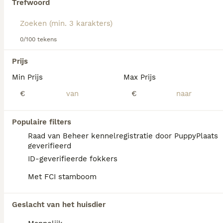
Trefwoord
Lees onze
Jack Russell adviespagina
voor informatie over
dit hondenras.
We hebben 0 Jack Russel Terriër Honden ter
0/100 tekens
adoptie in Ommen gevonden.
Als je toekomstige resultaten wil zien voor deze 
Prijs
exacte zoekopdracht, sla dan je zoekopdracht op en 
vind jouw perfecte hond:
Min Prijs
Max Prijs
€
€
Zoekopdracht bewaren
Populaire filters
FAQ's
Raad van Beheer kennelregistratie door PuppyPlaats
geverifieerd
ID-geverifieerde fokkers
Wat kost een Jack Russell
Met FCI stamboom
puppy?
De gemiddelde prijs voor een Jack Russel
Geslacht van het huisdier
Terrier pup in Nederland ligt rond de €645