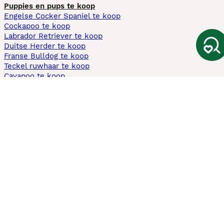
Puppies en pups te koop
Engelse Cocker Spaniel te koop
Cockapoo te koop
Labrador Retriever te koop
Duitse Herder te koop
Franse Bulldog te koop
Teckel ruwhaar te koop
Cavapoo te koop
Andere populaire pagina's
Honden te koop in Amsterdam
Pups te koop Limburg​
Pups te koop Friesland​
Honden te koop in Gelderland
Honden te koop in Den Haag
Honden te koop in Enschede
Adopteer hond in Nederland
Informatie
Over ons
Privacybeleid