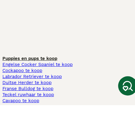
Puppies en pups te koop
Engelse Cocker Spaniel te koop
Cockapoo te koop
Labrador Retriever te koop
Duitse Herder te koop
Franse Bulldog te koop
Teckel ruwhaar te koop
Cavapoo te koop
Andere populaire pagina's
Honden te koop in Amsterdam
Pups te koop Limburg​
Pups te koop Friesland​