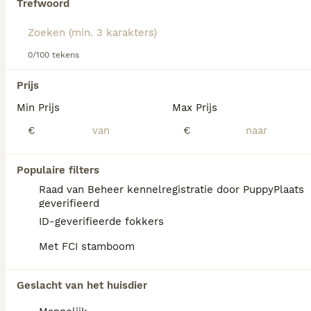
Trefwoord
Lees onze
Jack Russell adviespagina
voor informatie over
dit hondenras.
We hebben 0 Jack Russel Terriër Honden ter
0/100 tekens
adoptie in Amsterdam gevonden.
Als je toekomstige resultaten wil zien voor deze 
Prijs
exacte zoekopdracht, sla dan je zoekopdracht op en 
vind jouw perfecte hond:
Min Prijs
Max Prijs
€
€
Zoekopdracht bewaren
Populaire filters
FAQ's
Raad van Beheer kennelregistratie door PuppyPlaats
geverifieerd
ID-geverifieerde fokkers
Wat kost een Jack Russell
Met FCI stamboom
puppy?
De gemiddelde prijs voor een Jack Russel
Geslacht van het huisdier
Terrier pup in Nederland ligt rond de €645