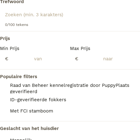
Trefwoord
Lees onze
Jack Russell adviespagina
voor informatie over
dit hondenras.
We hebben 0 Jack Russel Terriër Honden ter
0/100 tekens
adoptie in Goirle gevonden.
Als je toekomstige resultaten wil zien voor deze 
Prijs
exacte zoekopdracht, sla dan je zoekopdracht op en 
vind jouw perfecte hond:
Min Prijs
Max Prijs
€
€
Zoekopdracht bewaren
Populaire filters
FAQ's
Raad van Beheer kennelregistratie door PuppyPlaats
geverifieerd
ID-geverifieerde fokkers
Wat kost een Jack Russell
Met FCI stamboom
puppy?
De gemiddelde prijs voor een Jack Russel
Geslacht van het huisdier
Terrier pup in Nederland ligt rond de €645