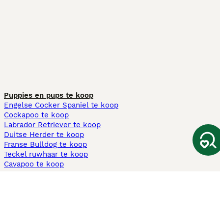
Puppies en pups te koop
Engelse Cocker Spaniel te koop
Cockapoo te koop
Labrador Retriever te koop
Duitse Herder te koop
Franse Bulldog te koop
Teckel ruwhaar te koop
Cavapoo te koop
Andere populaire pagina's
Honden te koop in Amsterdam
Pups te koop Limburg​
Pups te koop Friesland​