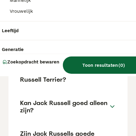
maar dit kan variëren afhankelijk van
Mannelijk
factoren zoals de stamboom, de reputatie
Vrouwelijk
van de fokker en de locatie.
Leeftijd
Is een Jack Russell een
makkelijke hond?
Generatie
Zoekopdracht bewaren
Wat is het verschil tussen
Toon resultaten
(
0
)
een Jack Russell en een Jack
Russell Terrier?
Kan Jack Russell goed alleen
zijn?
Zijn Jack Russells goede