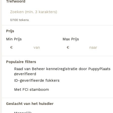
Trefwoord
We hebben 0 Honden ter adoptie in
Coevorden gevonden.
Als je toekomstige resultaten wil zien voor deze 
exacte zoekopdracht, sla dan je zoekopdracht op en 
0/100 tekens
vind jouw perfecte hond:
Prijs
Zoekopdracht bewaren
Min Prijs
Max Prijs
€
€
Populaire filters
Raad van Beheer kennelregistratie door PuppyPlaats
geverifieerd
ID-geverifieerde fokkers
Met FCI stamboom
Geslacht van het huisdier