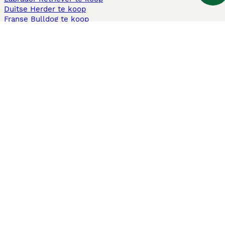
Duitse Herder te koop
Franse Bulldog te koop
Teckel ruwhaar te koop
Cavapoo te koop
Andere populaire pagina's
Honden te koop in Amsterdam
Pups te koop Limburg​
Pups te koop Friesland​
Honden te koop in Gelderland
Honden te koop in Den Haag
Honden te koop in Enschede
Adopteer hond in Nederland
Informatie
Over ons
Privacybeleid
Support
Pers
Voorwaarden
Pups verkopen