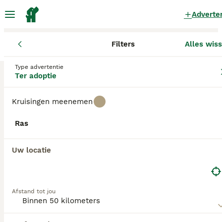
Adverte
Filters
Alles wis
Honden
Drenthe
Coevorden
Coevorden
Type advertentie
Honden ter adoptie
in Coevorden
Ter adoptie
0 Honden gevonden
Kruisingen meenemen
Alle rassen
Filters
Ras
Zoekopdracht bewaren
Sorteer
Uw locatie
Afstand tot jou