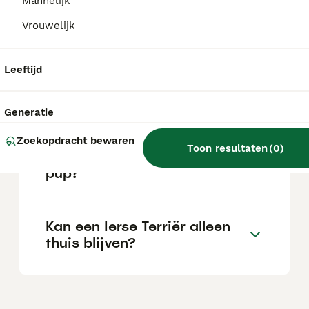
Mannelijk
Is de Ierse Terrier een rustige
Vrouwelijk
hond?
Leeftijd
Hoe oud wordt een Ierse
Terriër gemiddeld?
Generatie
Zoekopdracht bewaren
Toon resultaten
(
0
)
Wat kost een Ierse Terriër
pup?
Kan een Ierse Terriër alleen
thuis blijven?