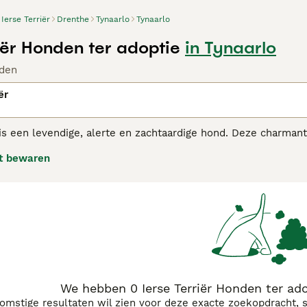
Ierse Terriër
Drenthe
Tynaarlo
Tynaarlo
iër Honden ter adoptie
in Tynaarlo
den
ër
 is een levendige, alerte en zachtaardige hond. Deze charmante
or ze een perfect familie huisdier zijn. Ze schijnen ook in s
t bewaren
e eigenschap is.
 Terriër adviespagina
voor informatie over dit hondenras.
We hebben 0 Ierse Terriër Honden ter ado
komstige resultaten wil zien voor deze exacte zoekopdracht, 