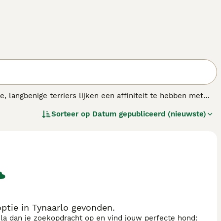
, langbenige terriers lijken een affiniteit te hebben met
taat te zijn de stemming van een persoon te lezen, wat een
Sorteer op
Datum gepubliceerd (nieuwste)
ptie in Tynaarlo gevonden.
sla dan je zoekopdracht op en vind jouw perfecte hond: