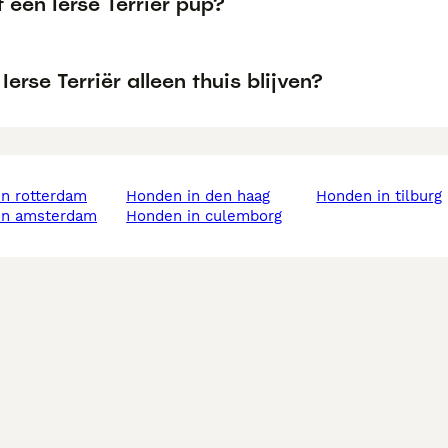
 een Ierse Terriër pup?
Ierse Terriër alleen thuis blijven?
in rotterdam
honden in den haag
honden in tilburg
 in amsterdam
honden in culemborg