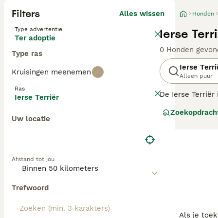
Filters
Alles wissen
Honden
Type advertentie
Ierse Terr
Ter adoptie
0 Honden gevon
Type ras
Ierse Terri
Kruisingen meenemen
Alleen puur
Ras
De Ierse Terriër
Ierse Terriër
kinderen, waardo
Zoekopdrach
erg vertederend
Uw locatie
Lees onze
Irish
Afstand tot jou
Trefwoord
Als je toe