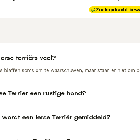
Zoekopdracht bew
Ierse terriërs veel?
ërs blaffen soms om te waarschuwen, maar staan er niet om b
rse Terrier een rustige hond?
 wordt een Ierse Terriër gemiddeld?