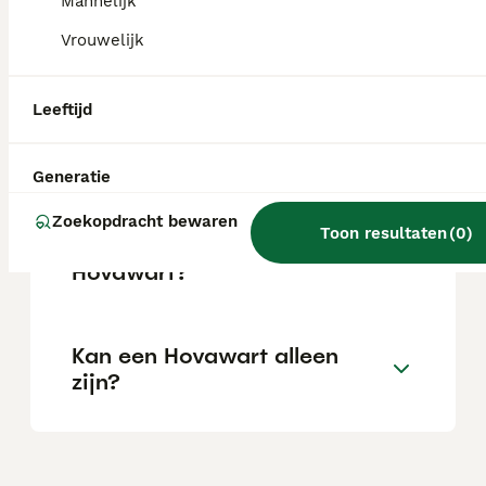
Mannelijk
Vrouwelijk
Zijn Hovawarts goede
gezinshonden?
Leeftijd
Hoeveel kost een Hovawart?
Generatie
Zoekopdracht bewaren
Toon resultaten
(
0
)
Wat is het karakter van een
Hovawart?
Kan een Hovawart alleen
zijn?