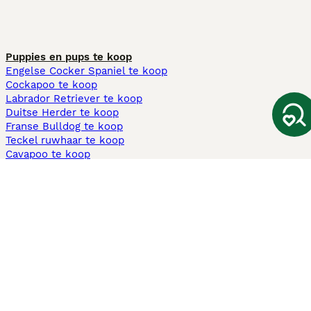
Puppies en pups te koop
Engelse Cocker Spaniel te koop
Cockapoo te koop
Labrador Retriever te koop
Duitse Herder te koop
Franse Bulldog te koop
Teckel ruwhaar te koop
Cavapoo te koop
Andere populaire pagina's
Honden te koop in Amsterdam
Pups te koop Limburg​
Pups te koop Friesland​
Honden te koop in Gelderland
Honden te koop in Den Haag
Honden te koop in Enschede
Adopteer hond in Nederland