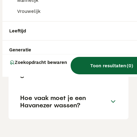
Mannelijk
Vrouwelijk
Is een Havanezer lief?
Leeftijd
Blaft een Havanezer veel?
Generatie
Zoekopdracht bewaren
Toon resultaten
(
0
)
Hoe oud worden Havanezers
gemiddeld?
Hoe vaak moet je een
Havanezer wassen?