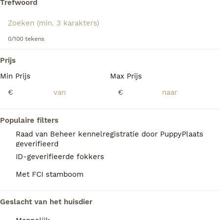
Trefwoord
Lees onze
Havanezer adviespagina
voor informatie over dit
hondenras.
We hebben 0 Havanezer Honden ter adoptie
0/100 tekens
in Amsterdam gevonden.
Als je toekomstige resultaten wil zien voor deze 
Prijs
exacte zoekopdracht, sla dan je zoekopdracht op en 
vind jouw perfecte hond:
Min Prijs
Max Prijs
€
€
Zoekopdracht bewaren
Populaire filters
FAQ's
Raad van Beheer kennelregistratie door PuppyPlaats
geverifieerd
ID-geverifieerde fokkers
Hoe duur is een Havanezer?
Met FCI stamboom
De gemiddelde prijs voor een Havanezer pup
in Nederland ligt rond de €1490 maar dit kan
Geslacht van het huisdier
variëren afhankelijk van factoren zoals de
stamboom, de reputatie van de fokker en de