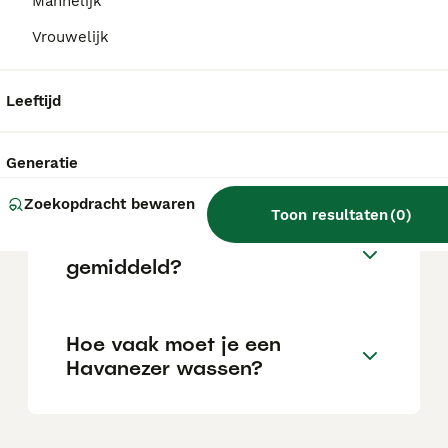
Mannelijk
locatie.
Vrouwelijk
Is een Havanezer lief?
Leeftijd
Blaft een Havanezer veel?
Generatie
Zoekopdracht bewaren
Toon resultaten
(
0
)
Hoe oud worden Havanezers
gemiddeld?
Hoe vaak moet je een
Havanezer wassen?