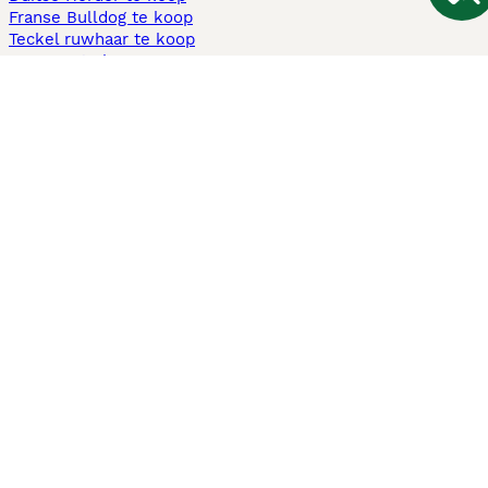
Franse Bulldog te koop
Teckel ruwhaar te koop
Cavapoo te koop
Andere populaire pagina's
Honden te koop in Amsterdam
Pups te koop Limburg​
Pups te koop Friesland​
Honden te koop in Gelderland
Honden te koop in Den Haag
Honden te koop in Enschede
Adopteer hond in Nederland
Informatie
Over ons
Privacybeleid
Support
Pers
Voorwaarden
Pups verkopen
Honden test