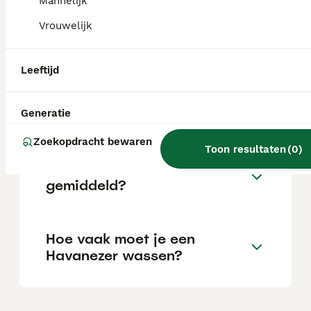
Mannelijk
locatie.
Vrouwelijk
Is een Havanezer lief?
Leeftijd
Blaft een Havanezer veel?
Generatie
Zoekopdracht bewaren
Toon resultaten
(
0
)
Hoe oud worden Havanezers
gemiddeld?
Hoe vaak moet je een
Havanezer wassen?