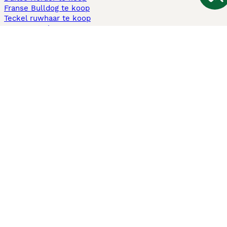
Franse Bulldog te koop
Teckel ruwhaar te koop
Cavapoo te koop
Andere populaire pagina's
Honden te koop in Amsterdam
Pups te koop Limburg​
Pups te koop Friesland​
Honden te koop in Gelderland
Honden te koop in Den Haag
Honden te koop in Enschede
Adopteer hond in Nederland
Informatie
Over ons
Privacybeleid
Support
Pers
Voorwaarden
Pups verkopen
Honden test