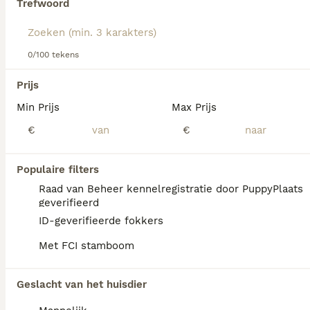
Trefwoord
Lees onze
Havanezer adviespagina
voor informatie over dit
hondenras.
We hebben 0 Havanezer Honden ter adoptie
0/100 tekens
in Sint-Michielsgestel gevonden.
Als je toekomstige resultaten wil zien voor deze 
Prijs
exacte zoekopdracht, sla dan je zoekopdracht op en 
vind jouw perfecte hond:
Min Prijs
Max Prijs
€
€
Zoekopdracht bewaren
Populaire filters
FAQ's
Raad van Beheer kennelregistratie door PuppyPlaats
geverifieerd
ID-geverifieerde fokkers
Hoe duur is een Havanezer?
Met FCI stamboom
De gemiddelde prijs voor een Havanezer pup
in Nederland ligt rond de €1490 maar dit kan
Geslacht van het huisdier
variëren afhankelijk van factoren zoals de
stamboom, de reputatie van de fokker en de