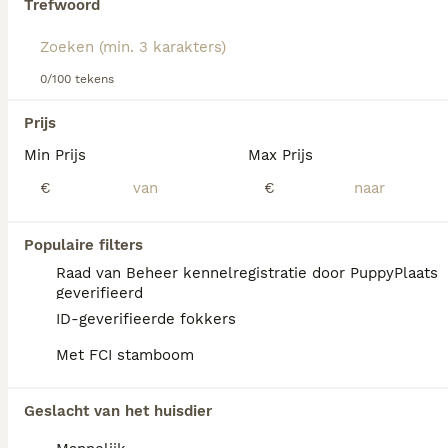
Trefwoord
We hebben 0 Grote Zwitserse Sennenhond
0/100 tekens
Honden ter adoptie in Losser gevonden.
Als je toekomstige resultaten wil zien voor deze 
Prijs
exacte zoekopdracht, sla dan je zoekopdracht op en 
vind jouw perfecte hond:
Min Prijs
Max Prijs
€
€
Zoekopdracht bewaren
Populaire filters
FAQ's
Raad van Beheer kennelregistratie door PuppyPlaats
geverifieerd
ID-geverifieerde fokkers
Wat is het karakter van een
Met FCI stamboom
Grote Zwitserse
Sennenhond?
Geslacht van het huisdier
De Grote Zwitserse Sennenhond is zeker,