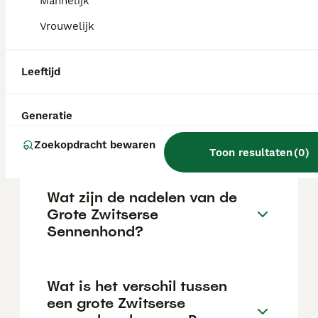
Mannelijk
waakzaam en onbevreesd in alledaagse
situaties; goedmoedig en aanhankelijk
Vrouwelijk
tegenover vertrouwde personen maar iets
afstandelijker tegenover vreemden. Het
aangeboren waak- en werkvermogen is nog
Leeftijd
steeds aanwezig.
Generatie
Hoeveel kost een Grote
Zwitserse Sennenhond?
Zoekopdracht bewaren
Toon resultaten
(
0
)
Wat zijn de nadelen van de
Grote Zwitserse
Sennenhond?
Wat is het verschil tussen
een grote Zwitserse