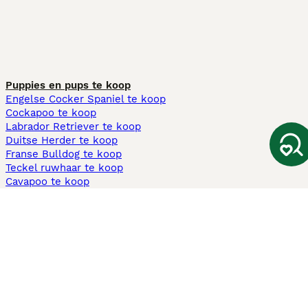
Puppies en pups te koop
Engelse Cocker Spaniel te koop
Cockapoo te koop
Labrador Retriever te koop
Duitse Herder te koop
Franse Bulldog te koop
Teckel ruwhaar te koop
Cavapoo te koop
Andere populaire pagina's
Honden te koop in Amsterdam
Pups te koop Limburg​
Pups te koop Friesland​
Honden te koop in Gelderland
Honden te koop in Den Haag
Honden te koop in Enschede