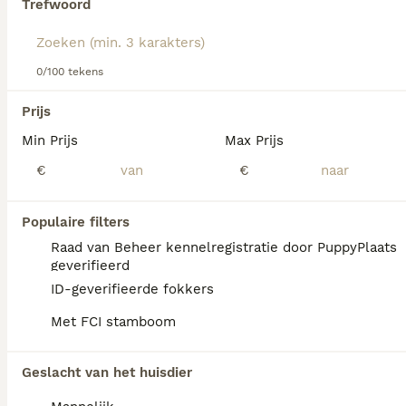
Trefwoord
We hebben 0 Grote Zwitserse Sennenhond
0/100 tekens
Honden ter adoptie in Roosendaal gevonden.
Als je toekomstige resultaten wil zien voor deze 
Prijs
exacte zoekopdracht, sla dan je zoekopdracht op en 
vind jouw perfecte hond:
Min Prijs
Max Prijs
€
€
Zoekopdracht bewaren
Populaire filters
FAQ's
Raad van Beheer kennelregistratie door PuppyPlaats
geverifieerd
ID-geverifieerde fokkers
Wat is het karakter van een
Met FCI stamboom
Grote Zwitserse
Sennenhond?
Geslacht van het huisdier
De Grote Zwitserse Sennenhond is zeker,