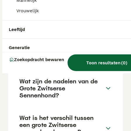
Mannelijk
waakzaam en onbevreesd in alledaagse
situaties; goedmoedig en aanhankelijk
Vrouwelijk
tegenover vertrouwde personen maar iets
afstandelijker tegenover vreemden. Het
aangeboren waak- en werkvermogen is nog
Leeftijd
steeds aanwezig.
Generatie
Hoeveel kost een Grote
Zwitserse Sennenhond?
Zoekopdracht bewaren
Toon resultaten
(
0
)
Wat zijn de nadelen van de
Grote Zwitserse
Sennenhond?
Wat is het verschil tussen
een grote Zwitserse