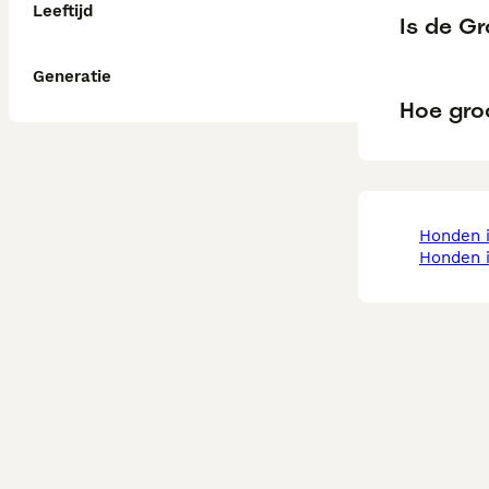
Leeftijd
Is de G
Generatie
Hoe gro
honden 
honden 