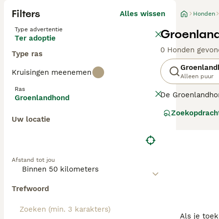
Filters
Alles wissen
Honden
Type advertentie
Groenland
Ter adoptie
0 Honden gevon
Type ras
Groenland
Kruisingen meenemen
Alleen puur
Ras
De Groenlandhon
Groenlandhond
werken. Ze lijk
Zoekopdrach
Ze zijn altijd e
Uw locatie
niet het soort h
een Groenlandho
Lees onze
Groe
Afstand tot jou
Trefwoord
Als je toe