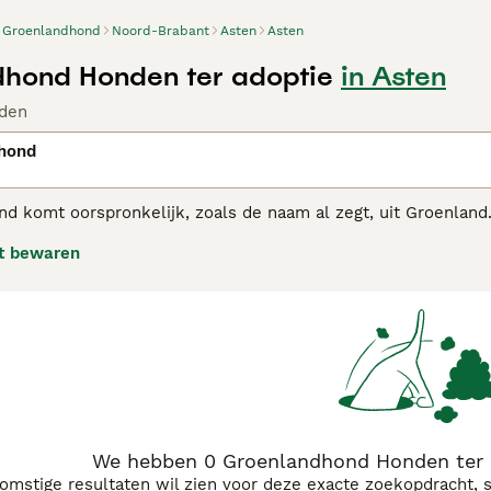
Groenlandhond
Noord-Brabant
Asten
Asten
hond Honden ter adoptie
in Asten
den
hond
d komt oorspronkelijk, zoals de naam al zegt, uit Groenlan
en erg op de Siberische Husky en de Alaska Malamute en zitt
t bewaren
rg populair geweest in hun geboorteland, hoewel ze niet als zo
ond zijn dat geschikt is voor mensen die voor het eerst een 
nd ook goed z'n weg vinden in een familie-omgeving en met 
nlandhond koopadvies pagina
voor informatie over dit honden
We hebben 0 Groenlandhond Honden ter a
komstige resultaten wil zien voor deze exacte zoekopdracht, 