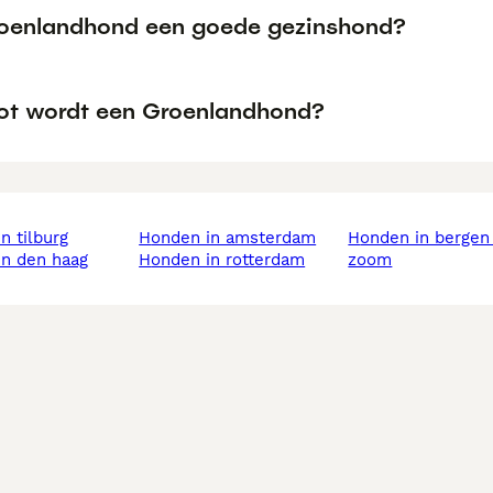
roenlandhond een goede gezinshond?
ot wordt een Groenlandhond?
in tilburg
honden in amsterdam
honden in bergen op
in den haag
honden in rotterdam
zoom