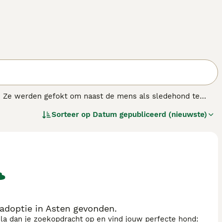
d. Ze werden gefokt om naast de mens als sledehond te
en qua grootte en hoogte ergens tussen deze twee rassen in.
Sorteer op
Datum gepubliceerd (nieuwste)
danig "gedomesticeerd" zijn. In het kort betekent dit dat ze
hond nemen. Echter, in de juiste handen en omgeving, zal
mensen die de specifieke behoeften van dit ras begrijpen
ras.
doptie in Asten gevonden.
sla dan je zoekopdracht op en vind jouw perfecte hond: