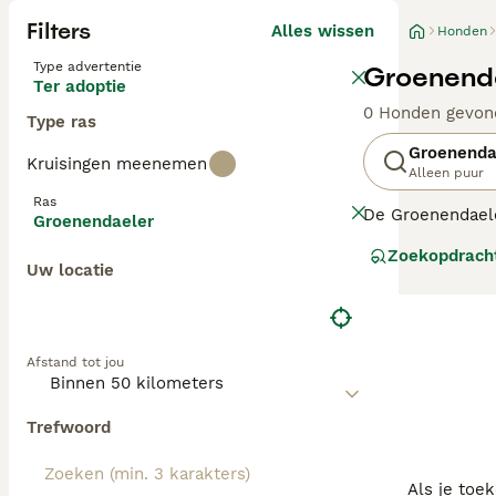
Filters
Alles wissen
Honden
Type advertentie
Groenenda
Ter adoptie
0 Honden gevon
Type ras
Groenenda
Kruisingen meenemen
Alleen puur
Ras
De Groenendaele
Groenendaeler
en elegante hond
Zoekopdrach
vacht die meesta
Uw locatie
behendigheid en
maakt hem ook e
voldoende menta
Afstand tot jou
Trefwoord
Als je toe