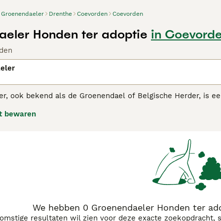
Groenendaeler
Drenthe
Coevorden
Coevorden
eler Honden ter adoptie
in Coevord
den
eler
r, ook bekend als de Groenendael of Belgische Herder, is een
 staat bekend om zijn intelligentie en energieke aard. De G
t bewaren
l zwart van kleur is. Oorspronkelijk gefokt als herdershond
 bescherming, en wordt vaak ingezet als werkhond in verschil
en geliefde gezelschapshond voor gezinnen. De Groenendaele
le en fysieke stimulatie kunnen bieden.
We hebben 0 Groenendaeler Honden ter ado
komstige resultaten wil zien voor deze exacte zoekopdracht, 