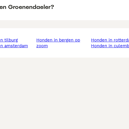
een Groenendaeler?
in tilburg
honden in bergen op
honden in rotter
 in amsterdam
zoom
honden in culem