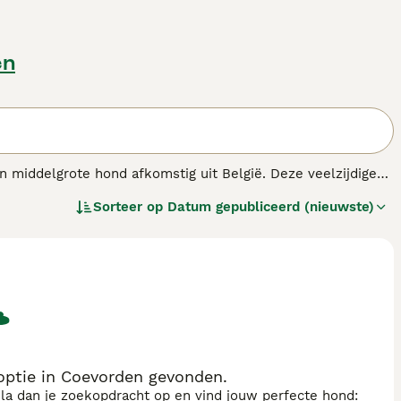
en
 middelgrote hond afkomstig uit België. Deze veelzijdige
roenendaeler heeft een robuust lichaam en een lange, dichte
Sorteer op
Datum gepubliceerd (nieuwste)
, is de Groenendaeler uitstekend in gehoorzaamheid,
lende disciplines. Zijn trouwe en toegewijde karakter
r is bijzonder geschikt voor actieve eigenaren die hem
ptie in Coevorden gevonden.
sla dan je zoekopdracht op en vind jouw perfecte hond: