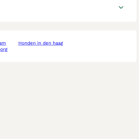
dam
honden in den haag
borg