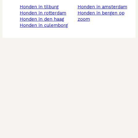
honden in tilburg
honden in amsterdam
honden in rotterdam
honden in bergen op
honden in den haag
zoom
honden in culemborg