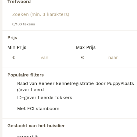
Trefwoord
We hebben 0 Griffon Fauve de Bretagne
0/100 tekens
Honden ter adoptie in Ommen gevonden.
Als je toekomstige resultaten wil zien voor deze 
Prijs
exacte zoekopdracht, sla dan je zoekopdracht op en 
vind jouw perfecte hond:
Min Prijs
Max Prijs
€
€
Zoekopdracht bewaren
Populaire filters
FAQ's
Raad van Beheer kennelregistratie door PuppyPlaats
geverifieerd
ID-geverifieerde fokkers
Wat is de gemiddelde prijs
Met FCI stamboom
van een Griffon Fauve de
Bretagne puppy?
Geslacht van het huisdier
Een Griffon Fauve de Bretagne pup vraagt