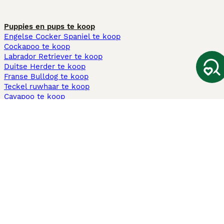
Puppies en pups te koop
Engelse Cocker Spaniel te koop
Cockapoo te koop
Labrador Retriever te koop
Duitse Herder te koop
Franse Bulldog te koop
Teckel ruwhaar te koop
Cavapoo te koop
Andere populaire pagina's
Honden te koop in Amsterdam
Pups te koop Limburg​
Pups te koop Friesland​
Honden te koop in Gelderland
Honden te koop in Den Haag
Honden te koop in Enschede
Adopteer hond in Nederland
Informatie