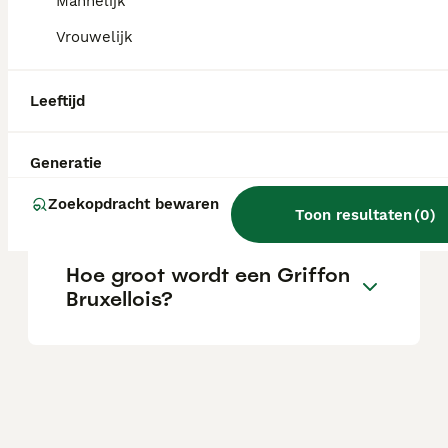
serieuze fokkers.
Mannelijk
Vrouwelijk
Wat zijn de nadelen van een
Griffon Bruxellois?
Leeftijd
Generatie
Is een Griffon Bruxellois een
goede gezinshond?
Zoekopdracht bewaren
Toon resultaten
(
0
)
Hoe groot wordt een Griffon
Bruxellois?