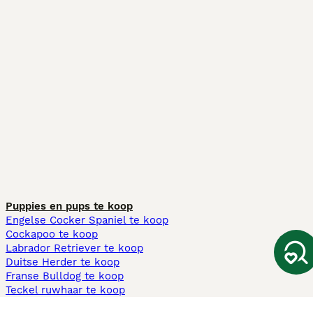
Puppies en pups te koop
Engelse Cocker Spaniel te koop
Cockapoo te koop
Labrador Retriever te koop
Duitse Herder te koop
Franse Bulldog te koop
Teckel ruwhaar te koop
Cavapoo te koop