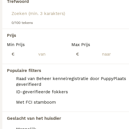
Trefwoord
Lees onze
Griffon Bruxellois adviespagina
voor informatie
over dit hondenras.
We hebben 0 Griffon Bruxellois Honden ter
0/100 tekens
adoptie in Nieuwegein gevonden.
Als je toekomstige resultaten wil zien voor deze 
Prijs
exacte zoekopdracht, sla dan je zoekopdracht op en 
vind jouw perfecte hond:
Min Prijs
Max Prijs
€
€
Zoekopdracht bewaren
Populaire filters
FAQ's
Raad van Beheer kennelregistratie door PuppyPlaats
geverifieerd
ID-geverifieerde fokkers
Hoeveel kost een Griffon
Met FCI stamboom
Bruxellois pup?
De aanschaf van een Griffon Bruxellois pup
Geslacht van het huisdier
vraagt een aanzienlijke investering bij