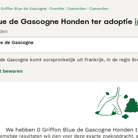
Griffon Blue de Gascogne
Drenthe
Coevorden
Coevorden
lue de Gascogne Honden ter adoptie
den
ue de Gascogne
de Gascogne komt oorspronkelijk uit Frankrijk, in de regio Bre
 hulp van veel dierenliefhebbers is dit ras ontkomen aan uit
t bewaren
de Grand Bleu de Gascogne en Griffons. Het is een jachthond, 
on Bleu de Gascogne adviespagina voor informatie over dit ho
We hebben 0 Griffon Blue de Gascogne Honden t
komstige resultaten wil zien voor deze exacte zoekopdracht, 