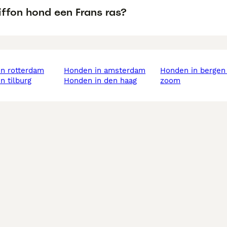
iffon hond een Frans ras?
in rotterdam
honden in amsterdam
honden in bergen op
in tilburg
honden in den haag
zoom