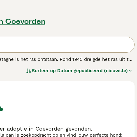
in Coevorden
tagne is het ras ontstaan. Rond 1945 dreigde het ras uit te
sterven. De Griffon Bleu de Gascogne is ontstaan uit een
Sorteer op
Datum gepubliceerd (nieuwste)
die vooral wordt gebruikt bij de hazenjacht.
ndenras.
er adoptie in Coevorden gevonden.
sla dan je zoekopdracht op en vind jouw perfecte hond: