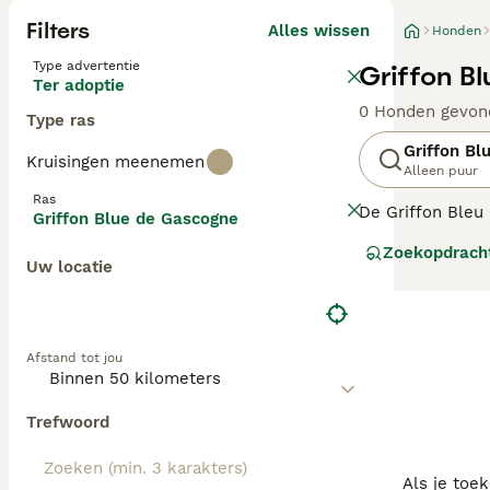
Filters
Alles wissen
Honden
Type advertentie
Griffon B
Ter adoptie
0 Honden gevon
Type ras
Griffon Bl
Kruisingen meenemen
Alleen puur
Ras
De Griffon Bleu 
Griffon Blue de Gascogne
sterven, door de
Zoekopdrach
kruising tussen 
Uw locatie
Lees onze Griff
Afstand tot jou
Trefwoord
Als je toe