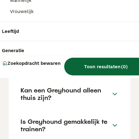
Mannelijk
de locatie.
Vrouwelijk
Wat is het karakter van een
Leeftijd
Greyhound?
Generatie
Hoeveel jaar leeft een
Zoekopdracht bewaren
Greyhound?
Toon resultaten
(
0
)
Kan een Greyhound alleen
thuis zijn?
Is Greyhound gemakkelijk te
trainen?