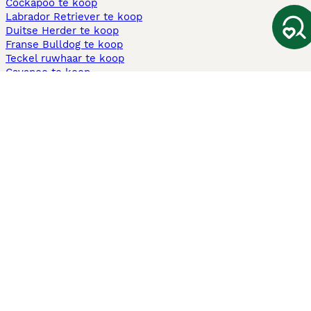
Cockapoo te koop
Labrador Retriever te koop
Duitse Herder te koop
Franse Bulldog te koop
Teckel ruwhaar te koop
Cavapoo te koop
Andere populaire pagina's
Honden te koop in Amsterdam
Pups te koop Limburg​
Pups te koop Friesland​
Honden te koop in Gelderland
Honden te koop in Den Haag
Honden te koop in Enschede
Adopteer hond in Nederland
Informatie
Over ons
Privacybeleid
Support
Pers