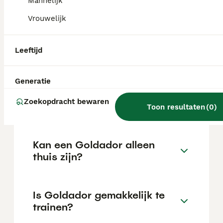
Mannelijk
locatie.
Vrouwelijk
Wat is het karakter van een
Leeftijd
Goldador?
Generatie
Hoeveel jaar leeft een
Zoekopdracht bewaren
Goldador?
Toon resultaten
(
0
)
Kan een Goldador alleen
thuis zijn?
Is Goldador gemakkelijk te
trainen?