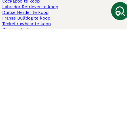
Cockapoo te koop
Labrador Retriever te koop
Duitse Herder te koop
Franse Bulldog te koop
Teckel ruwhaar te koop
Cavapoo te koop
Andere populaire pagina's
Honden te koop in Amsterdam
Pups te koop Limburg​
Pups te koop Friesland​
Honden te koop in Gelderland
Honden te koop in Den Haag
Honden te koop in Enschede
Adopteer hond in Nederland
Informatie
Over ons
Privacybeleid
Support
Pers