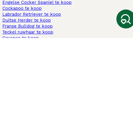
Engelse Cocker Spaniel te koop
Cockapoo te koop
Labrador Retriever te koop
Duitse Herder te koop
Franse Bulldog te koop
Teckel ruwhaar te koop
Cavapoo te koop
Andere populaire pagina's
Honden te koop in Amsterdam
Pups te koop Limburg​
Pups te koop Friesland​
Honden te koop in Gelderland
Honden te koop in Den Haag
Honden te koop in Enschede
Adopteer hond in Nederland
Informatie
Over ons
Privacybeleid
Support