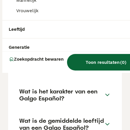
huisdier met een zachtaardig karakter
Mannelijk
zoeken. Ze zijn aanpasbaar en gedijen vaak
Vrouwelijk
goed in een kalm, liefdevol gezin.
Leeftijd
Wat is de prijs van een
Galgo?
Generatie
Zoekopdracht bewaren
¿Cuánto vale un galgo
Toon resultaten
(
0
)
español?
Wat is het karakter van een
Galgo Español?
Wat is de gemiddelde leeftijd
van een Galgo Español?