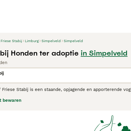
Friese Stabij
Limburg
Simpelveld
Simpelveld
abij Honden ter adoptie
in Simpelveld
den
ij
 Friese Stabij is een staande, opjagende en apporterende vo
rhoun, uit Friesland. Het is een van de 11 Nederlandse rass
t bewaren
inshond.
 Stabij adviespagina voor informatie over dit hondenras.