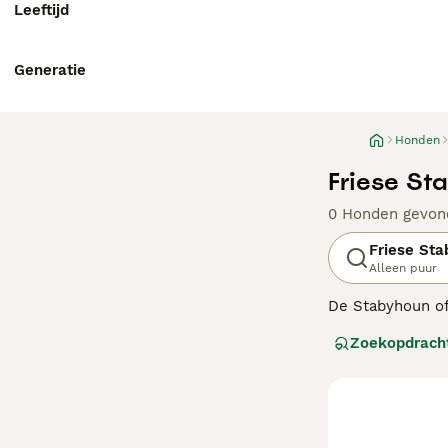
Leeftijd
Generatie
Honden
Friese St
0 Honden gevon
Friese Stab
Alleen puur
De Stabyhoun of
evenals de Wette
Zoekopdrach
uitstekende gez
Lees onze Friese