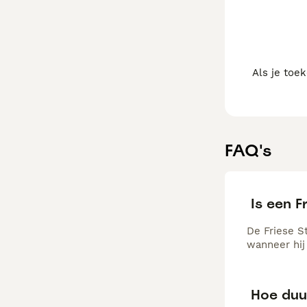
Als je toe
FAQ's
Is een F
De Friese St
wanneer hij
Hoe duur