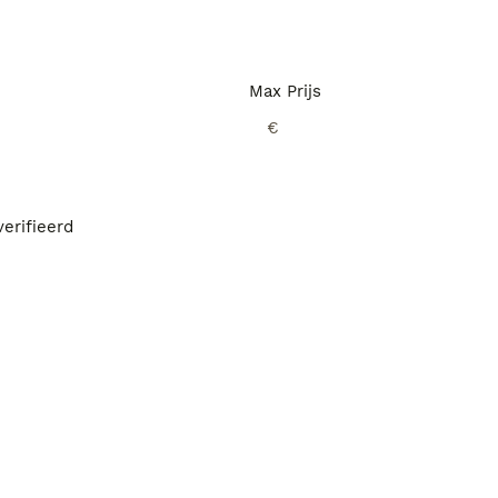
Max Prijs
€
erifieerd