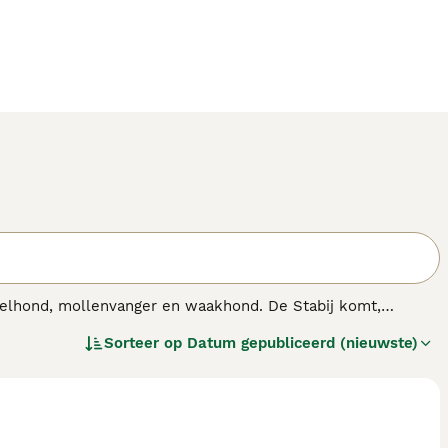
gelhond, mollenvanger en waakhond. De Stabij komt,
en. Het is een zeer goede jachthond en bovendien een
Sorteer op
Datum gepubliceerd (nieuwste)