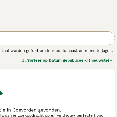
eciaal werden gefokt om in roedels naast de mens te jagen.
 om te houden als familie- of gezelschapshond. In Amerika
Sorteer op
Datum gepubliceerd (nieuwste)
ie in Coevorden gevonden.
sla dan je zoekopdracht op en vind jouw perfecte hond: