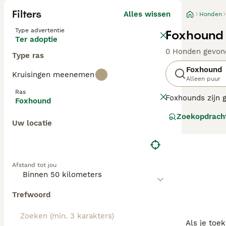
Filters
Alles wissen
Honden
Type advertentie
Foxhound 
Ter adoptie
0 Honden gevon
Type ras
Foxhound
Kruisingen meenemen
Alleen puur
Ras
Foxhounds zijn g
Foxhound
Als gevolg daar
Zoekopdrach
worden ze vaak 
Uw locatie
Lees onze
Foxho
Afstand tot jou
Trefwoord
Als je toe