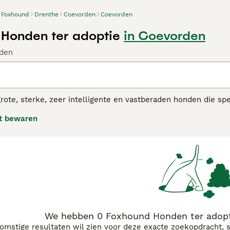
Foxhound
Drenthe
Coevorden
Coevorden
Honden ter adoptie
in Coevorden
den
rote, sterke, zeer intelligente en vastberaden honden die sp
van worden ze traditioneel niet beschouwd als het type hond
t bewaren
in de showring gezien.
und adviespagina
voor informatie over dit hondenras.
We hebben 0 Foxhound Honden ter adopt
komstige resultaten wil zien voor deze exacte zoekopdracht, 