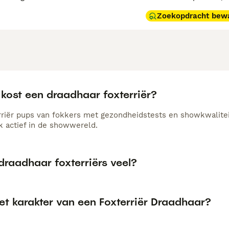
Zoekopdracht bew
kost een draadhaar foxterriër?
rriër pups van fokkers met gezondheidstests en showkwaliteit
k actief in de showwereld.
draadhaar foxterriërs veel?
et karakter van een Foxterriër Draadhaar?