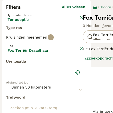
Filters
Alles wissen
Honden
Type advertentie
Fox Terri
Ter adoptie
0 Honden gevon
Type ras
Fox Terrië
Kruisingen meenemen
Alleen puur
Ras
De Fox Terriër d
Fox Terriër Draadhaar
komt al voor op 
Zoekopdrach
Uw locatie
Lees onze Fox Te
Afstand tot jou
Trefwoord
Als je toe