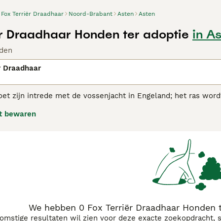
Fox Terriër Draadhaar
Noord-Brabant
Asten
Asten
ër Draadhaar Honden ter adoptie
in A
den
r Draadhaar
oet zijn intrede met de vossenjacht in Engeland; het ras wordt
jachttaferelen uit de 16e en 17e eeuw.
t bewaren
rriër adviespagina voor informatie over dit hondenras.
We hebben 0 Fox Terriër Draadhaar Honden t
komstige resultaten wil zien voor deze exacte zoekopdracht, 