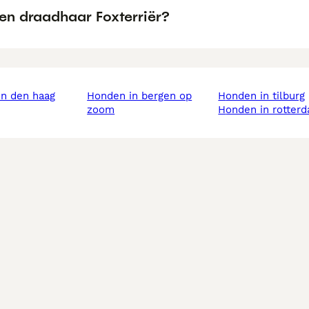
en draadhaar Foxterriër?
in den haag
honden in bergen op
honden in tilburg
zoom
honden in rotter