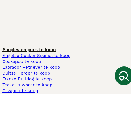
Puppies en pups te koop
Engelse Cocker Spaniel te koop
Cockapoo te koop
Labrador Retriever te koop
Duitse Herder te koop
Franse Bulldog te koop
Teckel ruwhaar te koop
Cavapoo te koop
Andere populaire pagina's
Honden te koop in Amsterdam
Pups te koop Limburg​
Pups te koop Friesland​
Honden te koop in Gelderland