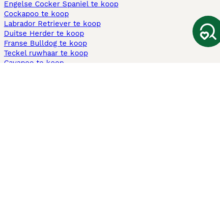
Engelse Cocker Spaniel te koop
Cockapoo te koop
Labrador Retriever te koop
Duitse Herder te koop
Franse Bulldog te koop
Teckel ruwhaar te koop
Cavapoo te koop
Andere populaire pagina's
Honden te koop in Amsterdam
Pups te koop Limburg​
Pups te koop Friesland​
Honden te koop in Gelderland
Honden te koop in Den Haag
Honden te koop in Enschede
Adopteer hond in Nederland
Informatie
Over ons
Privacybeleid
Support