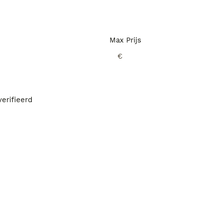
Max Prijs
€
erifieerd