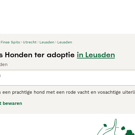
Finse Spits
Utrecht
Leusden
Leusden
ts Honden ter adoptie
in Leusden
den
s
s een prachtige hond met een rode vacht en vosachtige uiterli
ten zijn thuisland, is hij zeer geliefd in de Scandinavische la
t bewaren
een natuurlijke affiniteit met kinderen te hebben. Dit maakt 
 Spitz adviespagina
voor informatie over dit hondenras.