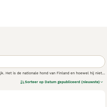
jk. Het is de nationale hond van Finland en hoewel hij niet
nden dankzij zijn charmante uiterlijk en vriendelijke, moedige
Sorteer op
Datum gepubliceerd (nieuwste)
de Finse Spits tot een geweldige gezinshond.