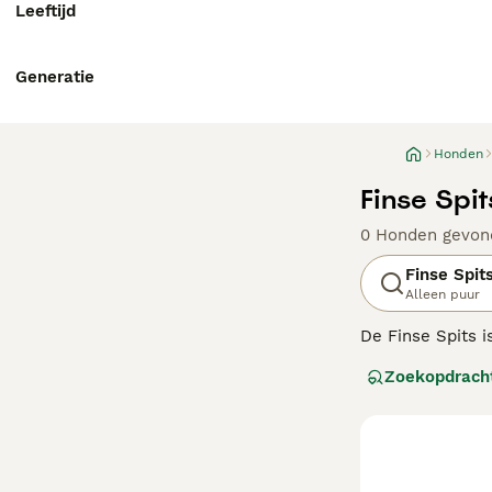
Leeftijd
Generatie
Honden
Finse Spi
0 Honden gevon
Finse Spit
Alleen puur
De Finse Spits i
zo bekend is bui
Zoekopdrach
aard. Ze lijken 
Lees onze
Finse