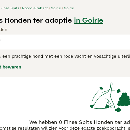
Finse Spits
Noord-Brabant
Goirle
Goirle
ts Honden ter adoptie
in Goirle
den
s
s een prachtige hond met een rode vacht en vosachtige uiterli
ten zijn thuisland, is hij zeer geliefd in de Scandinavische la
t bewaren
een natuurlijke affiniteit met kinderen te hebben. Dit maakt 
 Spitz adviespagina
voor informatie over dit hondenras.
We hebben 0 Finse Spits Honden ter ado
komstige resultaten wil zien voor deze exacte zoekopdracht, 