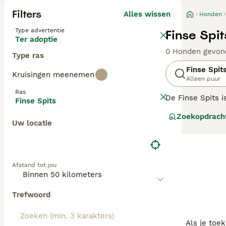
Filters
Alles wissen
Honden
Type advertentie
Finse Spi
Ter adoptie
0 Honden gevon
Type ras
Finse Spit
Kruisingen meenemen
Alleen puur
Ras
De Finse Spits i
Finse Spits
zo bekend is bui
Zoekopdrach
aard. Ze lijken 
Uw locatie
Lees onze
Finse
Afstand tot jou
Trefwoord
Als je toe