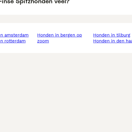
 Finse Spitzhonden veel?
 in amsterdam
honden in bergen op
honden in tilburg
in rotterdam
zoom
honden in den ha