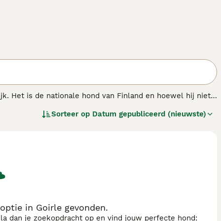
jk. Het is de nationale hond van Finland en hoewel hij niet
nden dankzij zijn charmante uiterlijk en vriendelijke, moedige
Sorteer op
Datum gepubliceerd (nieuwste)
de Finse Spits tot een geweldige gezinshond.
ptie in Goirle gevonden.
sla dan je zoekopdracht op en vind jouw perfecte hond: