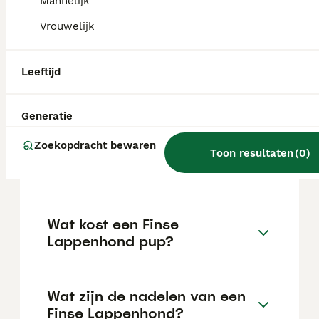
temperament. Ze kunnen goed overweg met
Mannelijk
kinderen en andere huisdieren, zijn trainbaar
Vrouwelijk
maar hebben ook een onafhankelijke kant.
Leeftijd
Kan een Finse Lappenhond
alleen zijn?
Generatie
Zoekopdracht bewaren
Hoeveel Finse lappenhonden
Toon resultaten
(
0
)
zijn er in Nederland?
Wat kost een Finse
Lappenhond pup?
Wat zijn de nadelen van een
Finse Lappenhond?