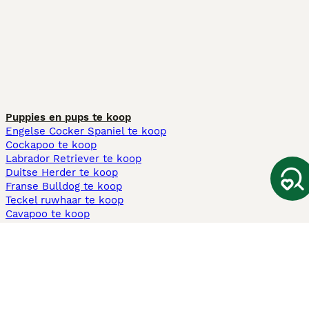
Puppies en pups te koop
Engelse Cocker Spaniel te koop
Cockapoo te koop
Labrador Retriever te koop
Duitse Herder te koop
Franse Bulldog te koop
Teckel ruwhaar te koop
Cavapoo te koop
Andere populaire pagina's
Honden te koop in Amsterdam
Pups te koop Limburg​
Pups te koop Friesland​
Honden te koop in Gelderland