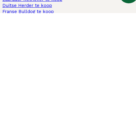
Duitse Herder te koop
Franse Bulldog te koop
Teckel ruwhaar te koop
Cavapoo te koop
Andere populaire pagina's
Honden te koop in Amsterdam
Pups te koop Limburg​
Pups te koop Friesland​
Honden te koop in Gelderland
Honden te koop in Den Haag
Honden te koop in Enschede
Adopteer hond in Nederland
Informatie
Over ons
Privacybeleid
Support
Pers
Voorwaarden
Pups verkopen