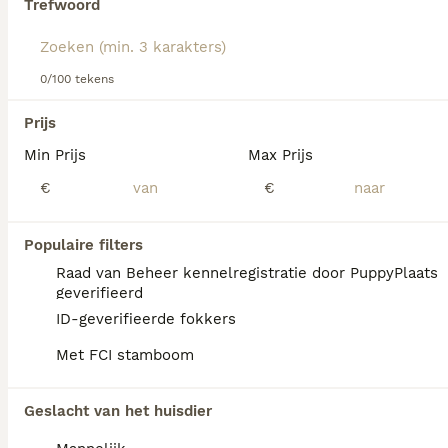
Trefwoord
Lees onze
Eurasier adviespagina
voor informatie over dit
We hebben 0 Eurasiër Honden ter adoptie in
hondenras.
Amsterdam gevonden.
0/100 tekens
Als je toekomstige resultaten wil zien voor deze 
exacte zoekopdracht, sla dan je zoekopdracht op en 
Prijs
vind jouw perfecte hond:
Min Prijs
Max Prijs
Zoekopdracht bewaren
€
€
Populaire filters
Raad van Beheer kennelregistratie door PuppyPlaats
geverifieerd
ID-geverifieerde fokkers
Met FCI stamboom
Geslacht van het huisdier