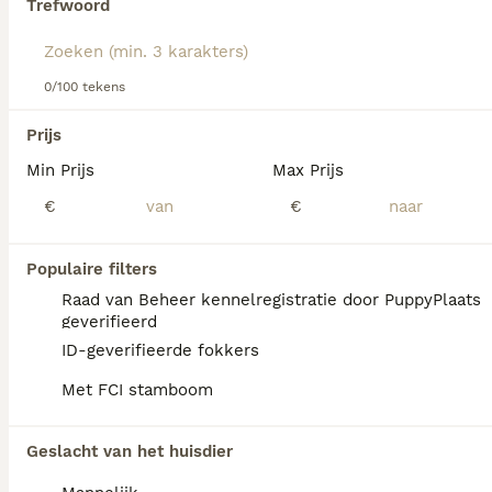
Trefwoord
Lees onze
Eurasier adviespagina
voor informatie over dit
We hebben 0 Eurasiër Honden ter adoptie in
hondenras.
Coevorden gevonden.
0/100 tekens
Als je toekomstige resultaten wil zien voor deze 
exacte zoekopdracht, sla dan je zoekopdracht op en 
Prijs
vind jouw perfecte hond:
Min Prijs
Max Prijs
Zoekopdracht bewaren
€
€
Populaire filters
Raad van Beheer kennelregistratie door PuppyPlaats
geverifieerd
ID-geverifieerde fokkers
Met FCI stamboom
Geslacht van het huisdier