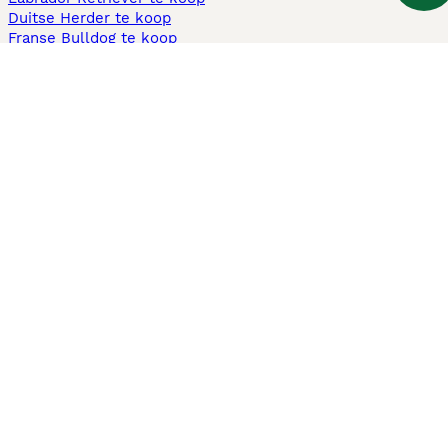
Duitse Herder te koop
Franse Bulldog te koop
Teckel ruwhaar te koop
Cavapoo te koop
Andere populaire pagina's
Honden te koop in Amsterdam
Pups te koop Limburg​
Pups te koop Friesland​
Honden te koop in Gelderland
Honden te koop in Den Haag
Honden te koop in Enschede
Adopteer hond in Nederland
Informatie
Over ons
Privacybeleid
Support
Pers
Voorwaarden
Pups verkopen