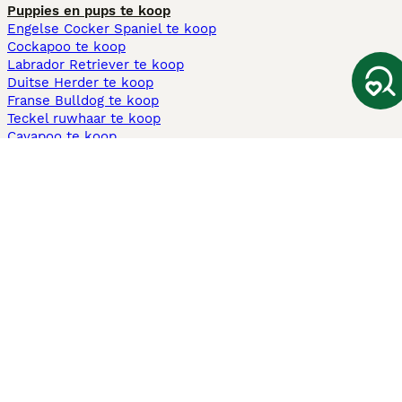
Puppies en pups te koop
Engelse Cocker Spaniel te koop
Cockapoo te koop
Labrador Retriever te koop
Duitse Herder te koop
Franse Bulldog te koop
Teckel ruwhaar te koop
Cavapoo te koop
Andere populaire pagina's
Honden te koop in Amsterdam
Pups te koop Limburg​
Pups te koop Friesland​
Honden te koop in Gelderland
Honden te koop in Den Haag
Honden te koop in Enschede
Adopteer hond in Nederland
Informatie
Over ons
Privacybeleid