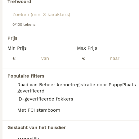
Trefwoord
We hebben 0 Engelse Toy Terriër Honden ter
0/100 tekens
adoptie in Nieuwegein gevonden.
Als je toekomstige resultaten wil zien voor deze 
Prijs
exacte zoekopdracht, sla dan je zoekopdracht op en 
vind jouw perfecte hond:
Min Prijs
Max Prijs
€
€
Zoekopdracht bewaren
Populaire filters
FAQ's
Raad van Beheer kennelregistratie door PuppyPlaats
geverifieerd
ID-geverifieerde fokkers
Blaffen Engelse toy terriërs
Met FCI stamboom
veel?
Engelse Toy Terriërs staan niet specifiek
Geslacht van het huisdier
bekend als blaffend ras, hoewel sommige