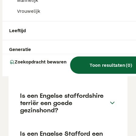
maar dit kan variëren afhankelijk van
Mannelijk
factoren zoals de stamboom, de reputatie
Vrouwelijk
van de fokker en de locatie.
Leeftijd
Is een Engelse staffy een
pitbull?
Generatie
Zoekopdracht bewaren
Kan een Engelse Stafford
Toon resultaten
(
0
)
goed alleen zijn?
Is een Engelse staffordshire
terriër een goede
gezinshond?
Is een Engelse Stafford een