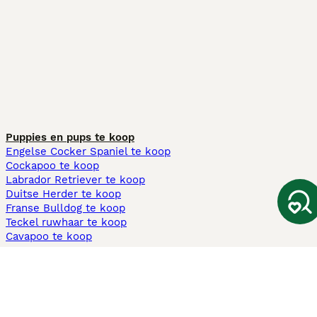
Puppies en pups te koop
Engelse Cocker Spaniel te koop
Cockapoo te koop
Labrador Retriever te koop
Duitse Herder te koop
Franse Bulldog te koop
Teckel ruwhaar te koop
Cavapoo te koop
Andere populaire pagina's
Honden te koop in Amsterdam
Pups te koop Limburg​
Pups te koop Friesland​