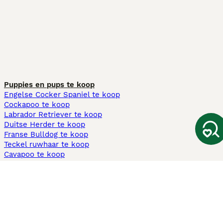
Puppies en pups te koop
Engelse Cocker Spaniel te koop
Cockapoo te koop
Labrador Retriever te koop
Duitse Herder te koop
Franse Bulldog te koop
Teckel ruwhaar te koop
Cavapoo te koop
Andere populaire pagina's
Honden te koop in Amsterdam
Pups te koop Limburg​
Pups te koop Friesland​
Honden te koop in Gelderland