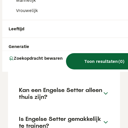
kan variëren afhankelijk van factoren zoals
Mannelijk
de stamboom, de reputatie van de fokker en
Vrouwelijk
de locatie.
Leeftijd
Wat is het karakter van een
Engelse Setter?
Generatie
Zoekopdracht bewaren
Hoeveel jaar leeft een
Toon resultaten
(
0
)
Engelse Setter?
Kan een Engelse Setter alleen
thuis zijn?
Is Engelse Setter gemakkelijk
te trainen?