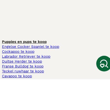
Puppies en pups te koop
Engelse Cocker Spaniel te koop
Cockapoo te koop
Labrador Retriever te koop
Duitse Herder te koop
Franse Bulldog te koop
Teckel ruwhaar te koop
Cavapoo te koop
Andere populaire pagina's
Honden te koop in Amsterdam
Pups te koop Limburg​
Pups te koop Friesland​
Honden te koop in Gelderland