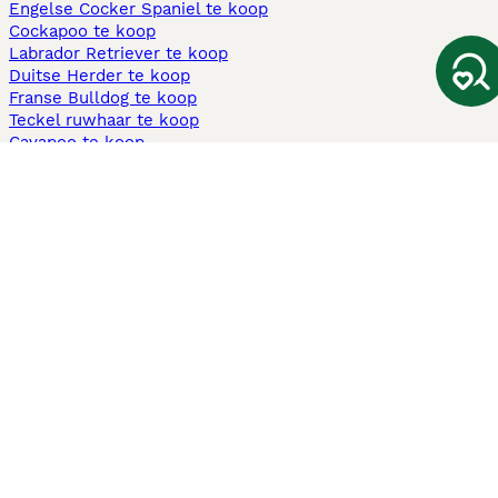
Engelse Cocker Spaniel te koop
Cockapoo te koop
Labrador Retriever te koop
Duitse Herder te koop
Franse Bulldog te koop
Teckel ruwhaar te koop
Cavapoo te koop
Andere populaire pagina's
Honden te koop in Amsterdam
Pups te koop Limburg​
Pups te koop Friesland​
Honden te koop in Gelderland
Honden te koop in Den Haag
Honden te koop in Enschede
Adopteer hond in Nederland
Informatie
Over ons
Privacybeleid
Support