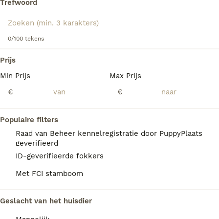
Trefwoord
gewaardeerde leden van een huishouden.
Lees onze Engelse Setter adviespagina voor informatie
We hebben 0 Engelse Setter Honden ter
over dit hondenras.
0/100 tekens
adoptie in Sint-Michielsgestel gevonden.
Als je toekomstige resultaten wil zien voor deze 
Prijs
exacte zoekopdracht, sla dan je zoekopdracht op en 
vind jouw perfecte hond:
Min Prijs
Max Prijs
€
€
Zoekopdracht bewaren
Populaire filters
FAQ's
Raad van Beheer kennelregistratie door PuppyPlaats
geverifieerd
ID-geverifieerde fokkers
Hoeveel kost een Engelse
Met FCI stamboom
Setter?
De gemiddelde prijs voor een Engelse Setter
Geslacht van het huisdier
pup in Nederland ligt rond de €1500 maar dit