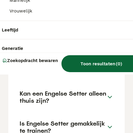
kan variëren afhankelijk van factoren zoals
Mannelijk
de stamboom, de reputatie van de fokker en
Vrouwelijk
de locatie.
Leeftijd
Wat is het karakter van een
Engelse Setter?
Generatie
Zoekopdracht bewaren
Hoeveel jaar leeft een
Toon resultaten
(
0
)
Engelse Setter?
Kan een Engelse Setter alleen
thuis zijn?
Is Engelse Setter gemakkelijk
te trainen?