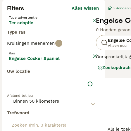
Filters
Alles wissen
Honden
Type advertentie
Engelse C
Ter adoptie
0 Honden gevon
Type ras
Engelse C
Kruisingen meenemen
Alleen puur
Ras
Oorspronkelijk g
Engelse Cocker Spaniel
Verenigd Koninkr
Zoekopdrach
gezinshond. Het 
Uw locatie
intelligent, ze 
landschap verke
Lees onze
Cocke
Afstand tot jou
Trefwoord
Als je toe