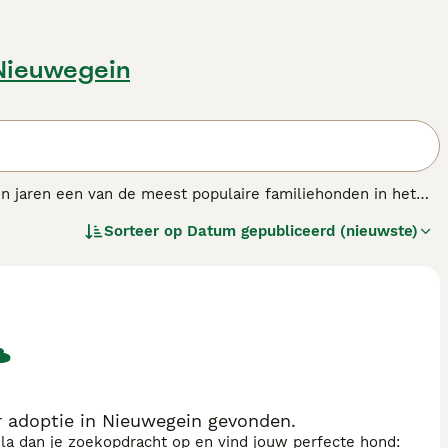
 Nieuwegein
en jaren een van de meest populaire familiehonden in het
veel andere landen over de hele wereld, zowel als werk- als
Sorteer op
Datum gepubliceerd (nieuwste)
 de meeste levensstijlen. Cockers zijn buitengewoon
et gelukkigste wanneer ze met hun neus een tuin, park of
 adoptie in Nieuwegein gevonden.
sla dan je zoekopdracht op en vind jouw perfecte hond: