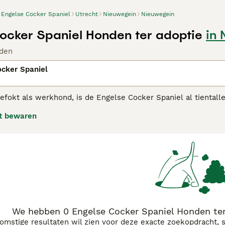
Engelse Cocker Spaniel
Utrecht
Nieuwegein
Nieuwegein
ocker Spaniel Honden ter adoptie
in
den
ocker Spaniel
efokt als werkhond, is de Engelse Cocker Spaniel al tientall
ijk. In de loop der jaren heeft het ras ook naam gemaakt in 
t bewaren
zijn vrolijke, energieke honden die zich goed aanpassen aan
hebben een vriendelijk, geduldig en loyaal karakter en zijn h
nnen.
r Spaniel
adviespagina voor informatie over dit hondenras.
We hebben 0 Engelse Cocker Spaniel Honden ter
komstige resultaten wil zien voor deze exacte zoekopdracht, 