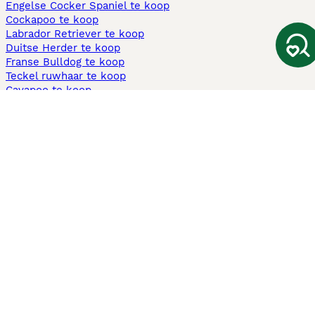
Engelse Cocker Spaniel te koop
Cockapoo te koop
Labrador Retriever te koop
Duitse Herder te koop
Franse Bulldog te koop
Teckel ruwhaar te koop
Cavapoo te koop
Andere populaire pagina's
Honden te koop in Amsterdam
Pups te koop Limburg​
Pups te koop Friesland​
Honden te koop in Gelderland
Honden te koop in Den Haag
Honden te koop in Enschede
Adopteer hond in Nederland
Informatie
Over ons
Privacybeleid
Support