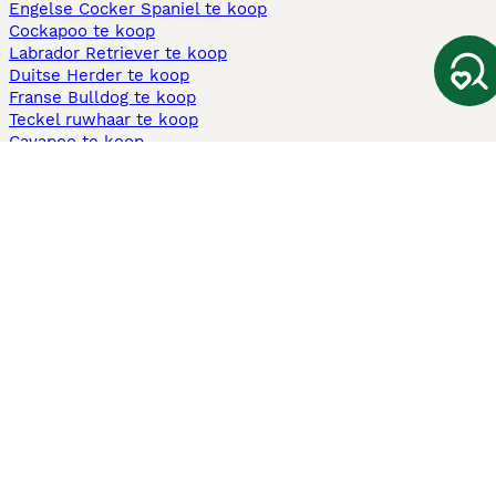
Engelse Cocker Spaniel te koop
Cockapoo te koop
Labrador Retriever te koop
Duitse Herder te koop
Franse Bulldog te koop
Teckel ruwhaar te koop
Cavapoo te koop
Andere populaire pagina's
Honden te koop in Amsterdam
Pups te koop Limburg​
Pups te koop Friesland​
Honden te koop in Gelderland
Honden te koop in Den Haag
Honden te koop in Enschede
Adopteer hond in Nederland
Informatie
Over ons
Privacybeleid
Support