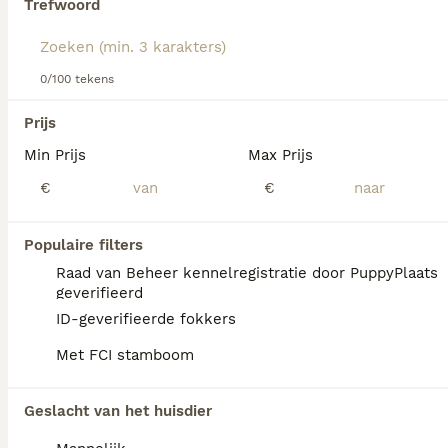
Trefwoord
Lees onze
Engelse Bulldog adviespagina
voor informatie
over dit hondenras.
We hebben 0 Engelse Bulldog Honden ter
0/100 tekens
adoptie in Simpelveld gevonden.
Als je toekomstige resultaten wil zien voor deze 
Prijs
exacte zoekopdracht, sla dan je zoekopdracht op en 
vind jouw perfecte hond:
Min Prijs
Max Prijs
€
€
Zoekopdracht bewaren
Populaire filters
FAQ's
Raad van Beheer kennelregistratie door PuppyPlaats
geverifieerd
ID-geverifieerde fokkers
Hoeveel kost een Engelse
Met FCI stamboom
Bulldog?
De gemiddelde prijs voor een Engelse
Geslacht van het huisdier
Bulldog pup in Nederland ligt rond de €1047