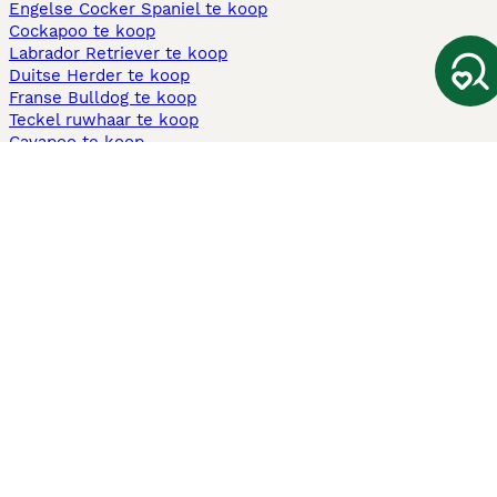
Engelse Cocker Spaniel te koop
Cockapoo te koop
Labrador Retriever te koop
Duitse Herder te koop
Franse Bulldog te koop
Teckel ruwhaar te koop
Cavapoo te koop
Andere populaire pagina's
Honden te koop in Amsterdam
Pups te koop Limburg​
Pups te koop Friesland​
Honden te koop in Gelderland
Honden te koop in Den Haag
Honden te koop in Enschede
Adopteer hond in Nederland
Informatie
Over ons
Privacybeleid
Support