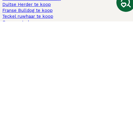
Duitse Herder te koop
Franse Bulldog te koop
Teckel ruwhaar te koop
Cavapoo te koop
Andere populaire pagina's
Honden te koop in Amsterdam
Pups te koop Limburg​
Pups te koop Friesland​
Honden te koop in Gelderland
Honden te koop in Den Haag
Honden te koop in Enschede
Adopteer hond in Nederland
Informatie
Over ons
Privacybeleid
Support
Pers
Voorwaarden
Pups verkopen