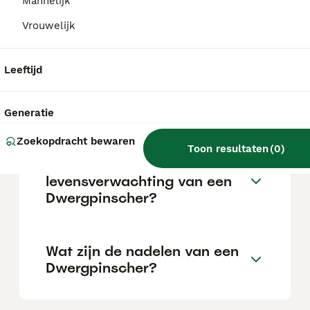
Vroege socialisatie en positieve
Mannelijk
bekrachtiging zijn cruciaal voor een
Vrouwelijk
succesvolle training.
Leeftijd
Wat is de belangrijkste
doodsoorzaak bij
dwergpinschers?
Generatie
Zoekopdracht bewaren
Toon resultaten
(
0
)
Wat is de gemiddelde
levensverwachting van een
Dwergpinscher?
Wat zijn de nadelen van een
Dwergpinscher?