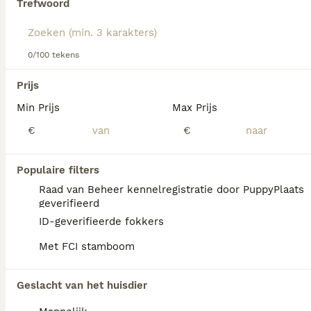
Trefwoord
Lees onze
Duitse Staande Hond Langhaar adviespagina
voor informatie over dit hondenras
We hebben 0 Duitse Staande Hond Langhaar
0/100 tekens
Honden ter adoptie in Nieuwegein gevonden.
Als je toekomstige resultaten wil zien voor deze 
Prijs
exacte zoekopdracht, sla dan je zoekopdracht op en 
vind jouw perfecte hond:
Min Prijs
Max Prijs
€
€
Zoekopdracht bewaren
Populaire filters
FAQ's
Raad van Beheer kennelregistratie door PuppyPlaats
geverifieerd
ID-geverifieerde fokkers
Wat kost een Duitse Staande
Met FCI stamboom
Langhaar pup?
Een Duitse Staande Langhaar pup vraagt een
Geslacht van het huisdier
aanzienlijke investering die varieert