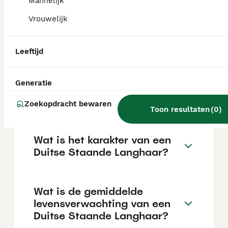
afhankelijk van de fokker.
Mannelijk
Vrouwelijk
Blaffen Duitse Staande
Pointers veel?
Leeftijd
Generatie
Kan een Duitse Staande
Langhaar alleen zijn?
Zoekopdracht bewaren
Toon resultaten
(
0
)
Wat is het karakter van een
Duitse Staande Langhaar?
Wat is de gemiddelde
levensverwachting van een
Duitse Staande Langhaar?