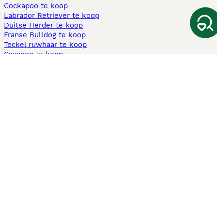
Cockapoo te koop
Labrador Retriever te koop
Duitse Herder te koop
Franse Bulldog te koop
Teckel ruwhaar te koop
Cavapoo te koop
Andere populaire pagina's
Honden te koop in Amsterdam
Pups te koop Limburg​
Pups te koop Friesland​
Honden te koop in Gelderland
Honden te koop in Den Haag
Honden te koop in Enschede
Adopteer hond in Nederland
Informatie
Over ons
Privacybeleid
Support
Pers