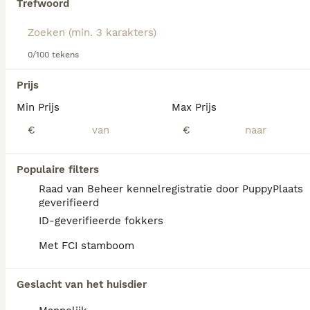
Trefwoord
Lees onze
Duitse Staande Hond Langhaar adviespagina
voor informatie over dit hondenras
We hebben 0 Duitse Staande Hond Langhaar
0/100 tekens
Honden ter adoptie in Losser gevonden.
Als je toekomstige resultaten wil zien voor deze 
Prijs
exacte zoekopdracht, sla dan je zoekopdracht op en 
vind jouw perfecte hond:
Min Prijs
Max Prijs
€
€
Zoekopdracht bewaren
Populaire filters
FAQ's
Raad van Beheer kennelregistratie door PuppyPlaats
geverifieerd
ID-geverifieerde fokkers
Wat kost een Duitse Staande
Met FCI stamboom
Langhaar pup?
Een Duitse Staande Langhaar pup vraagt een
Geslacht van het huisdier
aanzienlijke investering die varieert