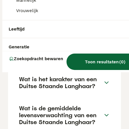
afhankelijk van de fokker.
Mannelijk
Vrouwelijk
Blaffen Duitse Staande
Pointers veel?
Leeftijd
Generatie
Kan een Duitse Staande
Langhaar alleen zijn?
Zoekopdracht bewaren
Toon resultaten
(
0
)
Wat is het karakter van een
Duitse Staande Langhaar?
Wat is de gemiddelde
levensverwachting van een
Duitse Staande Langhaar?