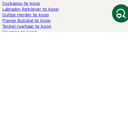
Cockapoo te koop
Labrador Retriever te koop
Duitse Herder te koop
Franse Bulldog te koop
Teckel ruwhaar te koop
Cavapoo te koop
Andere populaire pagina's
Honden te koop in Amsterdam
Pups te koop Limburg​
Pups te koop Friesland​
Honden te koop in Gelderland
Honden te koop in Den Haag
Honden te koop in Enschede
Adopteer hond in Nederland
Informatie
Over ons
Privacybeleid
Support
Pers