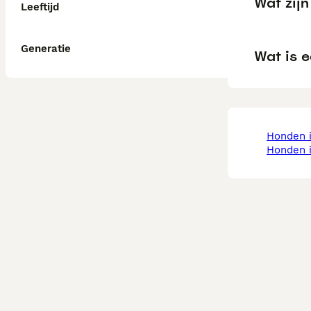
Wat zij
Leeftijd
Generatie
Wat is e
honden 
honden 