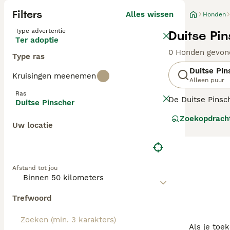
Filters
Alles wissen
Honden
Type advertentie
Duitse Pi
Ter adoptie
0 Honden gevon
Type ras
Duitse Pin
Kruisingen meenemen
Alleen puur
Ras
De Duitse Pinsc
Duitse Pinscher
ingezet als sta
Zoekopdrach
Uw locatie
Lees onze Duitse
Afstand tot jou
Trefwoord
Als je toe