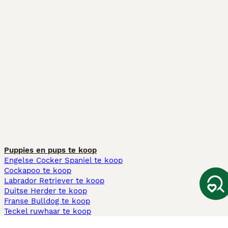
Puppies en pups te koop
Engelse Cocker Spaniel te koop
Cockapoo te koop
Labrador Retriever te koop
Duitse Herder te koop
Franse Bulldog te koop
Teckel ruwhaar te koop
Cavapoo te koop