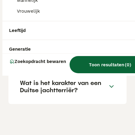
Mannelijk
aanzienlijke investering die varieert
afhankelijk van de fokker.
Vrouwelijk
Is de Duitse Herder een
Leeftijd
makkelijke hond?
Generatie
Wat is de Duitse jachtterriër?
Zoekopdracht bewaren
Toon resultaten
(
0
)
Wat is het karakter van een
Duitse jachtterriër?