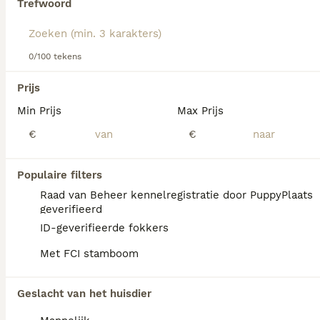
Trefwoord
Lees onze
Duitse JachtTerriër adviespagina
voor informatie
over dit hondenras.
We hebben 0 Duitse JachtTerriër Honden ter
0/100 tekens
adoptie in Ommen gevonden.
Als je toekomstige resultaten wil zien voor deze 
Prijs
exacte zoekopdracht, sla dan je zoekopdracht op en 
vind jouw perfecte hond:
Min Prijs
Max Prijs
€
€
Zoekopdracht bewaren
Populaire filters
FAQ's
Raad van Beheer kennelregistratie door PuppyPlaats
geverifieerd
ID-geverifieerde fokkers
Wat is de gemiddelde prijs
Met FCI stamboom
van een Duitse Jachtterriër
puppy?
Geslacht van het huisdier
Een Duitse Jachtterriër pup vraagt een