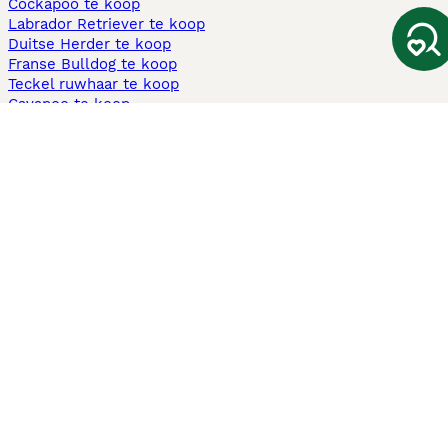
Cockapoo te koop
Labrador Retriever te koop
Duitse Herder te koop
Franse Bulldog te koop
Teckel ruwhaar te koop
Cavapoo te koop
Andere populaire pagina's
Honden te koop in Amsterdam
Pups te koop Limburg​
Pups te koop Friesland​
Honden te koop in Gelderland
Honden te koop in Den Haag
Honden te koop in Enschede
Adopteer hond in Nederland
Informatie
Over ons
Privacybeleid
Support
Pers