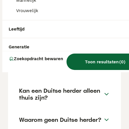
kan variëren afhankelijk van factoren zoals
Mannelijk
de stamboom, de reputatie van de fokker en
Vrouwelijk
de locatie.
Leeftijd
Is een Duitse Herder een
makkelijke hond?
Generatie
Zoekopdracht bewaren
Welke herder als
Toon resultaten
(
0
)
gezinshond?
Kan een Duitse herder alleen
thuis zijn?
Waarom geen Duitse herder?