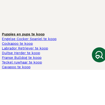
Puppies en pups te koop
Engelse Cocker Spaniel te koop
Cockapoo te koop
Labrador Retriever te koop
Duitse Herder te koop
Franse Bulldog te koop
Teckel ruwhaar te koop
Cavapoo te koop
Andere populaire pagina's
Honden te koop in Amsterdam
Pups te koop Limburg​
Pups te koop Friesland​
Honden te koop in Gelderland
Honden te koop in Den Haag