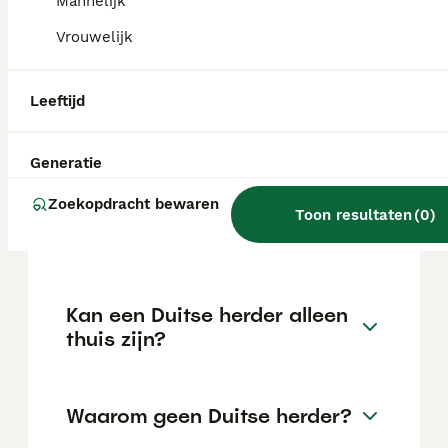
kan variëren afhankelijk van factoren zoals
Mannelijk
de stamboom, de reputatie van de fokker en
Vrouwelijk
de locatie.
Leeftijd
Is een Duitse Herder een
makkelijke hond?
Generatie
Zoekopdracht bewaren
Welke herder als
Toon resultaten
(
0
)
gezinshond?
Kan een Duitse herder alleen
thuis zijn?
Waarom geen Duitse herder?