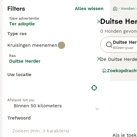
Filters
Alles wissen
Honden
Type advertentie
Duitse He
Ter adoptie
0 Honden gevon
Type ras
Duitse Her
Kruisingen meenemen
Alleen puur
Ras
De Duitse Herder
Duitse Herder
Duitse Herder is
Zoekopdrach
ras in vele land
Uw locatie
uitzonderlijke v
Lees onze
Duits
Afstand tot jou
Trefwoord
Als je toe