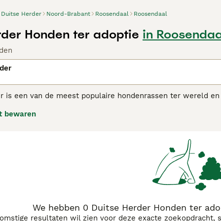
Duitse Herder
Noord-Brabant
Roosendaal
Roosendaal
rder Honden ter adoptie
in Roosendaa
den
der
 is een van de meest populaire hondenrassen ter wereld en da
 niet alleen een geweldige keuze als gezinshond, maar ook ex
t bewaren
en door de politie gebruikt, en dankzij hun intelligentie, ale
olgcapaciteiten spelen ze ook een belangrijke rol in het leger.
e Herder adviespagina
voor informatie over dit hondenras.
We hebben 0 Duitse Herder Honden ter ado
komstige resultaten wil zien voor deze exacte zoekopdracht, 