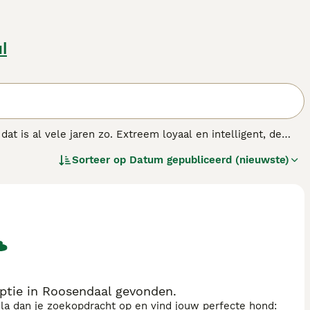
l
t is al vele jaren zo. Extreem loyaal en intelligent, de
treem veelzijdig als werkhond. In de loop der jaren is het
Sorteer op
Datum gepubliceerd (nieuwste)
rtheid, veerkracht, uithoudingsvermogen, betrouwbaarheid en
ptie in Roosendaal gevonden.
sla dan je zoekopdracht op en vind jouw perfecte hond: