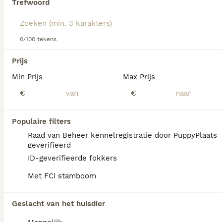
Trefwoord
Lees onze
Duitse Dog adviespagina
voor informatie over
dit hondenras.
We hebben 0 Deense Dog Honden ter adoptie
0/100 tekens
in Simpelveld gevonden.
Als je toekomstige resultaten wil zien voor deze 
Prijs
exacte zoekopdracht, sla dan je zoekopdracht op en 
vind jouw perfecte hond:
Min Prijs
Max Prijs
€
€
Zoekopdracht bewaren
Populaire filters
FAQ's
Raad van Beheer kennelregistratie door PuppyPlaats
geverifieerd
ID-geverifieerde fokkers
Hoeveel kost een Duitse
Met FCI stamboom
Dog?
De gemiddelde prijs voor een Duitse Dog
Geslacht van het huisdier
pup in Nederland ligt rond de €1017 maar dit