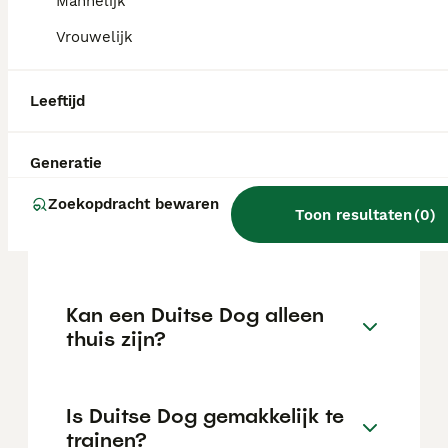
kan variëren afhankelijk van factoren zoals
Mannelijk
de stamboom, de reputatie van de fokker en
Vrouwelijk
de locatie.
Leeftijd
Wat is het karakter van een
Duitse Dog?
Generatie
Zoekopdracht bewaren
Hoeveel jaar leeft een Duitse
Toon resultaten
(
0
)
Dog?
Kan een Duitse Dog alleen
thuis zijn?
Is Duitse Dog gemakkelijk te
trainen?