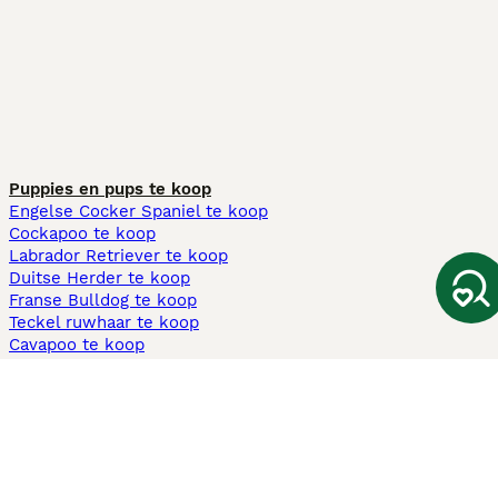
Puppies en pups te koop
Engelse Cocker Spaniel te koop
Cockapoo te koop
Labrador Retriever te koop
Duitse Herder te koop
Franse Bulldog te koop
Teckel ruwhaar te koop
Cavapoo te koop
Andere populaire pagina's
Honden te koop in Amsterdam
Pups te koop Limburg​
Pups te koop Friesland​
Honden te koop in Gelderland